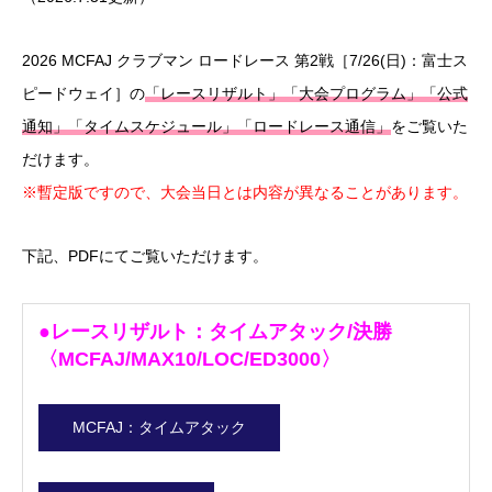
インフォメーション
2026 MCFAJ クラブマン ロードレース 第2戦［7/26(日)：富士ス
モトクロス
ピードウェイ］の
「レースリザルト」「大会プログラム」「公式
ロードレース
通知」「タイムスケジュール」「ロードレース通信」
をご覧いた
だけます。
お知らせ
※暫定版ですので、大会当日とは内容が異なることがあります。
年間クラブ登録
下記、PDFにてご覧いただけます。
モトクロスクラブ登録
●レースリザルト：タイムアタック/決勝
ロードレースクラブ登録
〈MCFAJ/MAX10/LOC/ED3000〉
登録料金・見舞金制度
MCFAJ：タイムアタック
お問い合せ・資料請求