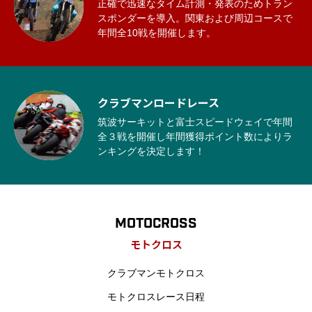
正確で迅速なタイム計測・発表のためトラン
スポンダーを導入。関東および周辺コースで
年間全10戦を開催します。
クラブマンロードレース
筑波サーキットと富士スピードウェイで年間
全３戦を開催し年間獲得ポイント数によりラ
ンキングを決定します！
MOTOCROSS
モトクロス
クラブマンモトクロス
モトクロスレース日程