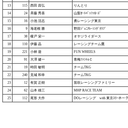
13
115
西田 昌弘
りんとり
14
24
斉藤 秀喜
山梨ｵｰﾄﾊﾞｯﾌｧﾛｰｽﾞ
15
16
小池 活志
勇レーシング東京
16
9
海老根 勝
野田ｼﾞｭﾆｱﾚｰｼﾝｸﾞｸﾗﾌﾞ
17
38
榎戸 栄一
オヤジライダース
18
110
伊藤 晶
レーシングチーム鷹
19
221
小林 遊
FUN WHEELS
20
91
大澤 健一
青梅ﾌｧﾝﾄﾑＣ
21
19
時田 敏明
チームTKG
22
240
見城 和幸
チームTKG
23
12
有賀 正樹
笛吹レーシングファミリー
24
62
山本 雄三
MHP RACE TEAM
25
112
尾形 大作
DOレーシング with 東京ｽﾘｰホー