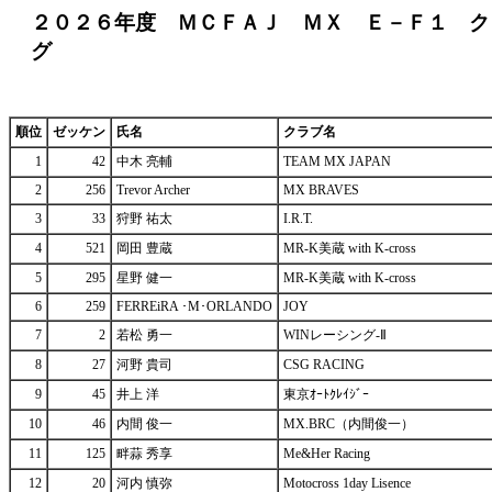
２０２６年度 ＭＣＦＡＪ ＭＸ Ｅ－Ｆ１ ク
グ
順位
ゼッケン
氏名
クラブ名
1
42
中木 亮輔
TEAM MX JAPAN
2
256
Trevor Archer
MX BRAVES
3
33
狩野 祐太
I.R.T.
4
521
岡田 豊蔵
MR-K美蔵 with K-cross
5
295
星野 健一
MR-K美蔵 with K-cross
6
259
FERREiRA ･M･ORLANDO
JOY
7
2
若松 勇一
WINレーシング-Ⅱ
8
27
河野 貴司
CSG RACING
9
45
井上 洋
東京ｵｰﾄｸﾚｲｼﾞｰ
10
46
内間 俊一
MX.BRC（内間俊一）
11
125
畔蒜 秀享
Me&Her Racing
12
20
河内 慎弥
Motocross 1day Lisence