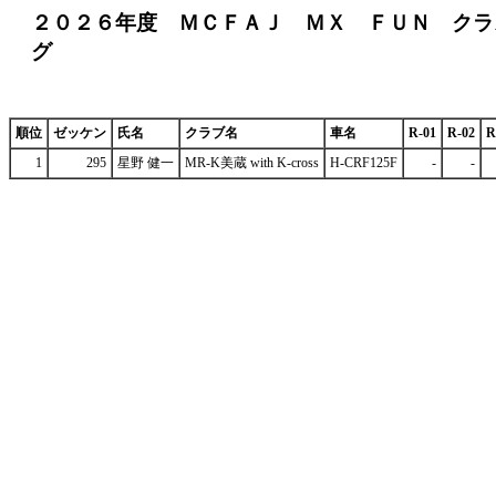
２０２６年度 ＭＣＦＡＪ ＭＸ ＦＵＮ クラ
グ
順位
ゼッケン
氏名
クラブ名
車名
R-01
R-02
R
1
295
星野 健一
MR-K美蔵 with K-cross
H-CRF125F
-
-