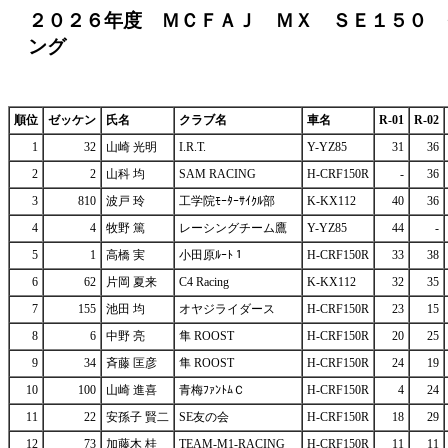
２０２６年度 ＭＣＦＡＪ ＭＸ ＳＥ１５０ 
ング
順位
ゼッケン
氏名
クラブ名
車名
R-01
R-02
1
32
山崎 光明
I.R.T.
Y-YZ85
31
36
2
2
山科 均
SAM RACING
H-CRF150R
-
36
3
810
波戸 玲
工学院ﾓｰﾀｰｻｲｸﾙ部
K-KX112
40
36
4
4
牧野 篤
レーシングチーム鷹
Y-YZ85
44
-
5
1
高橋 実
小田原ﾙｰﾄ１
H-CRF150R
33
38
6
62
片岡 夏来
C4 Racing
K-KX112
32
35
7
155
池田 均
オヤジライダース
H-CRF150R
23
15
8
6
中野 亮
隼 ROOST
H-CRF150R
20
25
9
34
斉藤 匡彦
隼 ROOST
H-CRF150R
24
19
10
100
山崎 進喜
青梅ﾌｧﾝﾄﾑＣ
H-CRF150R
4
24
11
22
安孫子 賢二
SE友の会
H-CRF150R
18
29
12
73
加藤木 桂
TEAM-M1-RACING
H-CRF150R
11
11