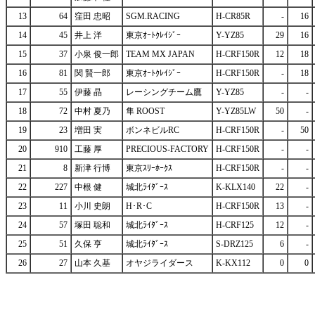
13
64
窪田 忠昭
SGM.RACING
H-CR85R
-
16
14
45
井上 洋
東京ｵｰﾄｸﾚｲｼﾞｰ
Y-YZ85
29
16
15
37
小泉 俊一郎
TEAM MX JAPAN
H-CRF150R
12
18
16
81
関 賢一郎
東京ｵｰﾄｸﾚｲｼﾞｰ
H-CRF150R
-
18
17
55
伊藤 晶
レーシングチーム鷹
Y-YZ85
-
-
18
72
中村 夏乃
隼 ROOST
Y-YZ85LW
50
-
19
23
増田 実
ボンネビルRC
H-CRF150R
-
50
20
910
工藤 厚
PRECIOUS-FACTORY
H-CRF150R
-
-
21
8
新津 行博
東京ｽﾘｰﾎｰｸｽ
H-CRF150R
-
-
22
227
中根 健
城北ﾗｲﾀﾞｰｽ
K-KLX140
22
-
23
11
小川 史朗
H･R･C
H-CRF150R
13
-
24
57
塚田 聡和
城北ﾗｲﾀﾞｰｽ
H-CRF125
12
-
25
51
久保 亨
城北ﾗｲﾀﾞｰｽ
S-DRZ125
6
-
26
27
山本 久基
オヤジライダース
K-KX112
0
0