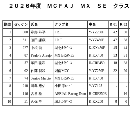
２０２６年度 ＭＣＦＡＪ ＭＸ ＳＥ クラス
順位
ゼッケン
氏名
クラブ名
車名
R-01
R-02
1
800
岸部 恭平
I.R.T.
Y-YZ250F
42
50
2
511
須田 謙蔵
I.R.T.
Y-YZ450F
47
38
3
227
中根 健
城北ﾗｲﾀﾞｰｽ
K-KX450F
45
44
4
87
Paulo S Araujo
MX BRAVES
K-KX450
33
31
5
57
塚田 聡和
城北ﾗｲﾀﾞｰｽ
H-CRF450
18
38
6
02
佐藤 智和
湘南MCC
Y-YZ250F
32
29
7
74
Santos Marcio
MX BRAVES
K-KX450
-
-
8
218
川島 應佑
小田原ﾙｰﾄ１
Y-YZ125
-
-
9
116
古谷 稔
AERIAL Racing Team
H-CRF250R
-
16
10
51
久保 亨
城北ﾗｲﾀﾞｰｽ
K-KX250
0
0