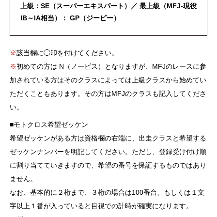
上級：SE（スーパーエキスパート）／ 最上級（MFJ-現役
IB～IA相当）： GP（ジーピー）
※
該当欄に◯印を付けてください。
※
初めての方は N（ノービス）となりますが、MFJのレースに参
加されている方はそのクラスによっては上級クラスから始めてい
ただくこともあります。その方はMFJのクラスも記入してくださ
い。
■
モトクロス希望ゼッケン
希望ゼッケンがある方は資格欄の右端に、出走クラスと希望する
ゼッケンナンバーを明記してください。ただし、登録受け付け順
に割り当てていきますので、希望の番号を保証するものではあり
ません。
なお、基本的に２桁まで、３桁の場合は100番台、もしくは１文
字以上１番が入っていると目視での計時が確実になります。