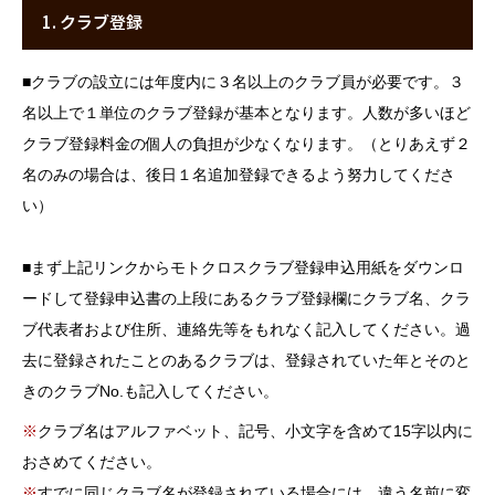
1. クラブ登録
個人情報保護方針
■
クラブの設立には年度内に３名以上のクラブ員が必要です。３
団体概要
名以上で１単位のクラブ登録が基本となります。人数が多いほど
クラブ登録料金の個人の負担が少なくなります。（とりあえず２
名のみの場合は、後日１名追加登録できるよう努力してくださ
ホーム
インフォメーション
個人情報保護方針
facebook
い）
■
まず上記リンクからモトクロスクラブ登録申込用紙をダウンロ
ードして登録申込書の上段にあるクラブ登録欄にクラブ名、クラ
ブ代表者および住所、連絡先等をもれなく記入してください。過
去に登録されたことのあるクラブは、登録されていた年とそのと
きのクラブNo.も記入してください。
※
クラブ名はアルファベット、記号、小文字を含めて15字以内に
おさめてください。
※
すでに同じクラブ名が登録されている場合には、違う名前に変