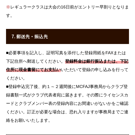
※
レギュラークラスは大会の16日前がエントリー早割りとなりま
す。
7. 郵送先・振込先
■
必要事項を記入し、証明写真を添付した登録用紙をFAXまたは
下記住所へ郵送してください。
登録料金は銀行振込または、下記
住所に現金書留にてお支払い
いただいて登録の申し込みを行って
ください。
■
登録申込完了後、約１～２週間後にMCFAJ事務局からクラブ登
録書類一式がクラブ代表者宛に届きます。その際にライセンスカ
ードとクラブメンバー表の登録内容にお間違いがないかをご確認
ください。訂正が必要な場合は、恐れ入りますが事務局までご連
絡をお願いいたします。