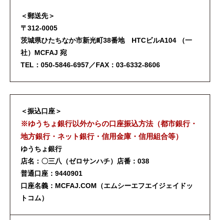
＜郵送先＞
〒312-0005
茨城県ひたちなか市新光町38番地 HTCビルA104 （一
社）MCFAJ 宛
TEL：050-5846-6957／FAX：03-6332-8606
＜振込口座＞
※ゆうちょ銀行以外からの口座振込方法（都市銀行・
地方銀行・ネット銀行・信用金庫・信用組合等）
ゆうちょ銀行
店名：〇三八（ゼロサンハチ）店番：038
普通口座：9440901
口座名義：MCFAJ.COM（エムシーエフエイジェイドッ
トコム）