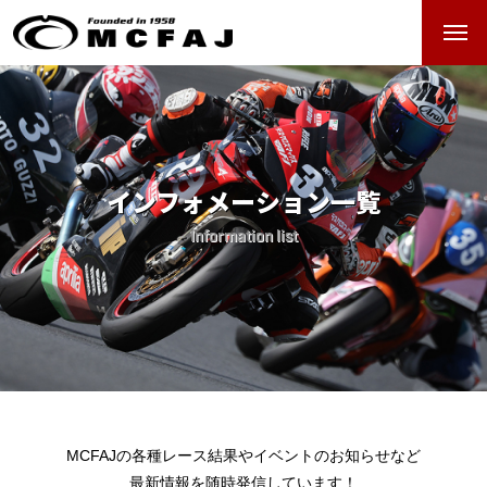
ホーム
クラブマンモトクロス
インフォメーション一覧
過去のレースアーカイブ
Information list
クラブマンロードレース
過去のレースアーカイブ
レース日程
MCFAJの各種レース結果やイベントのお知らせなど
最新情報を随時発信しています！