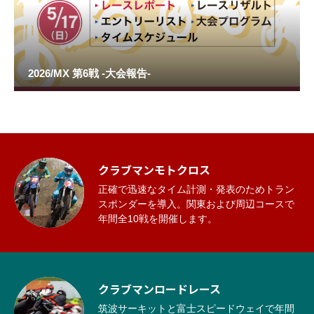
個人情報保護方針
団体概要
2026/MX 第6戦 -大会報告-
ホーム
インフォメーション
個人情報保護方針
facebook
クラブマンモトクロス
正確で迅速なタイム計測・発表のためトラン
スポンダーを導入。関東および周辺コースで
年間全10戦を開催します。
クラブマンロードレース
筑波サーキットと富士スピードウェイで年間