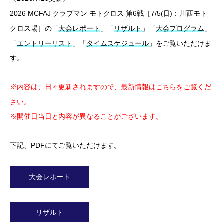
インフォメーション
2026 MCFAJ クラブマン モトクロス 第6戦［7/5(日)：川西モト
モトクロス
クロス場］の「
大会レポート
」「
リザルト
」「
大会プログラム
」
「
エントリーリスト
」「
タイムスケジュール
」をご覧いただけま
ロードレース
す。
お知らせ
※内容は、日々更新されますので、最新情報はこちらをご覧くだ
さい。
年間クラブ登録
※開催日当日と内容が異なることがございます。
モトクロスクラブ登録
下記、PDFにてご覧いただけます。
ロードレースクラブ登録
大会レポート
登録料金・見舞金制度
リザルト
お問い合せ・資料請求