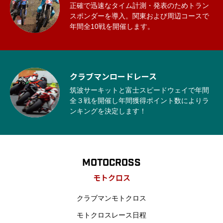
正確で迅速なタイム計測・発表のためトラン
スポンダーを導入。関東および周辺コースで
年間全10戦を開催します。
クラブマンロードレース
筑波サーキットと富士スピードウェイで年間
全３戦を開催し年間獲得ポイント数によりラ
ンキングを決定します！
MOTOCROSS
モトクロス
クラブマンモトクロス
モトクロスレース日程