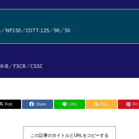
4／NP150／COTT-125／90／50
CK-B／FSCR／CSSC
Post
Share
LINE
RSS
Pin 
この記事のタイトルとURLをコピーする