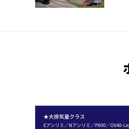
★大排気量クラス
Eアンリミ／Nアンリミ／P600／OV40-Leg