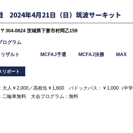
お知らせ
戦 2024年4月21日（日）筑波サーキット
〒304-0824 茨城県下妻市村岡乙159
プログラム
スリザルト
MCFAJ予選
MCFAJ決勝
MAX
クラブ登録
スリポート
大人￥2,000／高校生￥1,600 パドックパス：￥1,000（
：二輪車無料 大会プログラム：無料