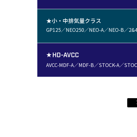
★小・中排気量クラス
GP125／NEO250／NEO-A／NEO-B／2&
★
HD-AVCC
AVCC-MDF-A／MDF-B／STOCK-A／STO