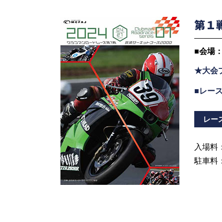
モトクロス
ロードレース
第１
■
会場：
年間クラブ登録
★大会
■
レー
モトクロスクラブ登録
ロードレース
レー
入場料：
駐車料
登録料金・見舞金制度
お問い合せ・資料請求