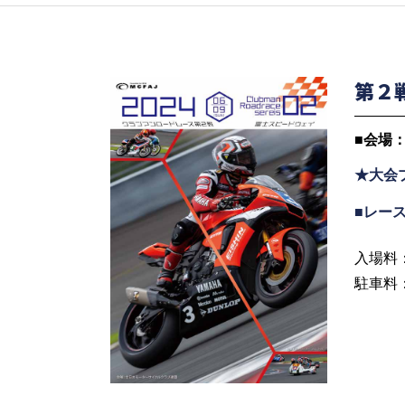
第２
個人情報保護方針
団体概要
■
会場：
★大会
ホーム
インフォメーション
個人情報
■
レー
入場料
駐車料