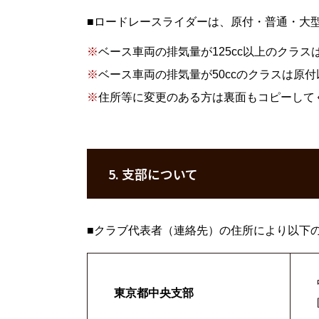
■
ロードレースライダーは、原付・普通・大
※
ベース車両の排気量が125cc以上のクラ
※
ベース車両の排気量が50ccのクラスは原
※
住所等に変更のある方は裏面もコピーして
5. 支部について
■
クラブ代表者（連絡先）の住所により以下
東京都中央支部