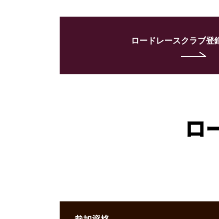
モトクロス
ロードレース
ロードレースクラブ登
年間クラブ登録
モトクロスクラブ登録
ロードレース
ロ
登録料金・見舞金制度
お問い合せ・資料請求
参加資格