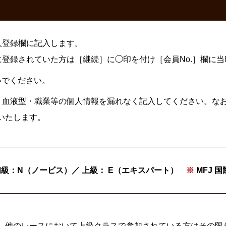
人登録欄に記入します。
登録されていた方は［継続］に◯印を付け［会員No.］欄に当
いでください。
・血液型・職業等の個人情報を漏れなく記入してください。な
いたします。
初級：N（ノービス）／ 上級： E（エキスパート）
※
MFJ 
が、他のレースにおいて上級クラスで参加されている方はその限