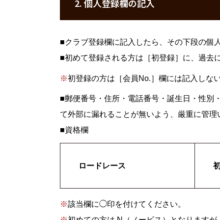
2. 個人登録欄の記入
■
クラブ登録欄に記入したら、その下段の個
■
初めて登録される方は［初登録］に、過去に
※
初登録の方は［会員No.］欄には記入しな
■
郵便番号・住所・電話番号・誕生日・性別
て外部に漏れることが無いよう、厳重に管理
■
資格欄
ロードレース
※
該当欄に◯印を付けてください。
※
初めての方は N（ノービス）となります