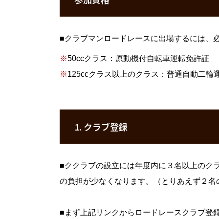
■
クラブマンロードレースに出場するには、
個人情報保護方針
団体概要
※
50ccクラス：原動機付自転車運転免許証
※
125ccクラス以上のクラス：普通自動二
ホーム
インフォメーション
個人情報
1. クラブ登録
■
ククラブの設立には年度内に３名以上のク
の負担が少なくなります。（とりあえず２名
■
まず上記リンクからロードレースクラブ登